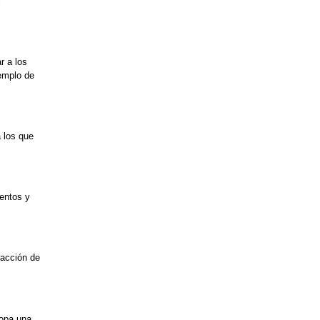
l
r a los
jemplo de
 los que
uentos y
facción de
ropa una