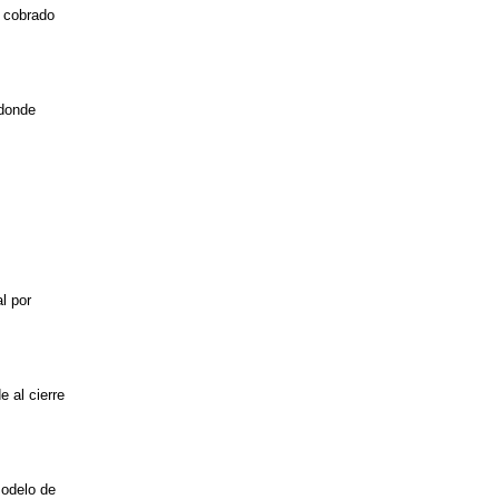
a cobrado
 donde
l por
 al cierre
modelo de