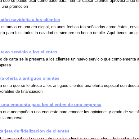
a que se puede usar como base para intentar captar clientes aprovechando e
e una promoción
tación navideña a los clientes
 estamos en una era digital, en unas fechas tan señaladas como éstas, envia
rta para felicitarles la navidad es siempre un bonito detalle. Aquí tienes un e
uevo servicio a los clientes
o de carta se le presenta a los clientes un nuevo servicio que complementa a
mpresa
na oferta a antiguos clientes
a en la que se le ofrece a los antiguos clientes una oferta especial con desc
vorables de financiación
una encuesta para los clientes de una empresa
a que acompaña a una encuesta para conocer las opiniones y grado de satis
on la empresa
tarjeta de fidelización de clientes
ta comercial en la que se ofrece a los clientes de una cadena de tiendas de 