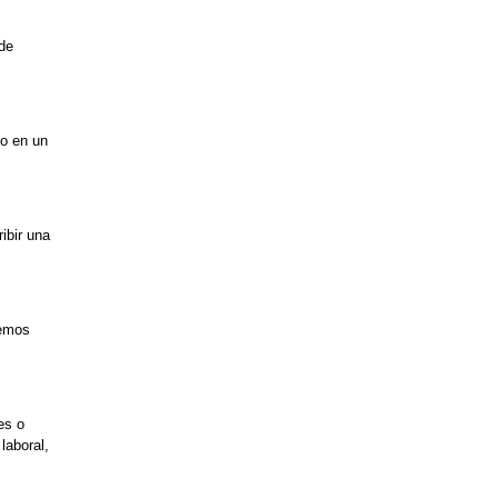
 de
io en un
ibir una
Hemos
es o
laboral,