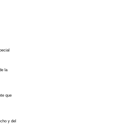
pecial
de la
nte que
echo y del