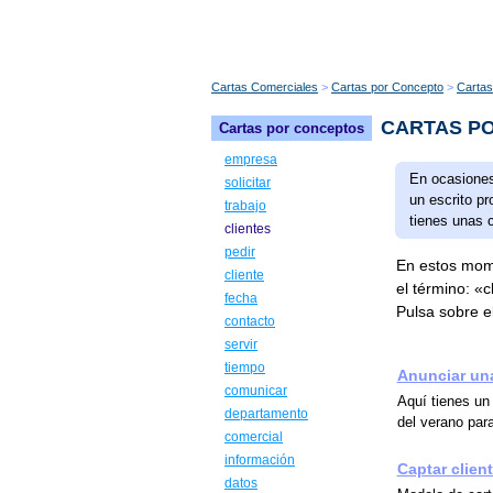
Cartas Comerciales
Cartas por Concepto
Cartas
CARTAS PO
Cartas por conceptos
empresa
En ocasiones
solicitar
un escrito pr
trabajo
tienes unas 
clientes
pedir
En estos mome
cliente
el término: «c
fecha
Pulsa sobre el
contacto
servir
tiempo
Anunciar una
comunicar
Aquí tienes un
departamento
del verano par
comercial
información
Captar clien
datos