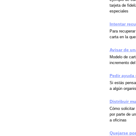
tarjeta de fid
especiales
Intentar rec
Para recuperar
carta en la qu
Avisar de un
Modelo de cart
incremento del 
Pedir ayuda
Si estás pensa
a algún organ
Distribuir m
Cómo solicitar 
por parte de u
a oficinas
Quejarse por