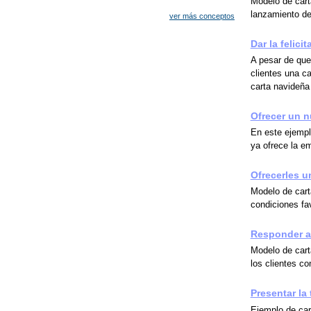
Modelo de cart
lanzamiento d
ver más conceptos
Dar la felici
A pesar de que
clientes una ca
carta navideña
Ofrecer un n
En este ejempl
ya ofrece la e
Ofrecerles u
Modelo de cart
condiciones fa
Responder a 
Modelo de cart
los clientes c
Presentar la 
Ejemplo de car