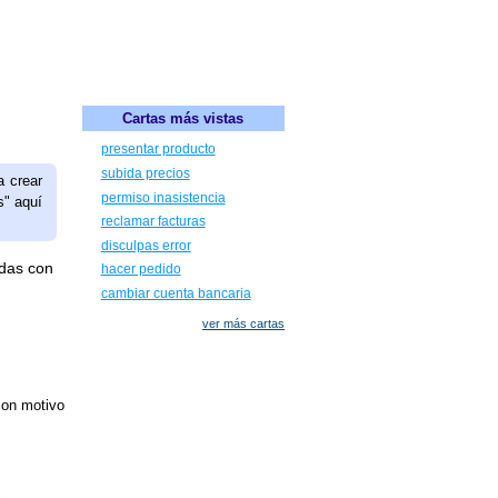
Cartas más vistas
presentar producto
subida precios
a crear
permiso inasistencia
s" aquí
reclamar facturas
disculpas error
adas con
hacer pedido
cambiar cuenta bancaria
ver más cartas
con motivo