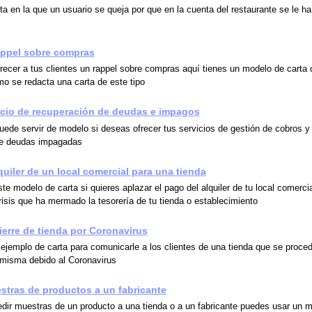
ta en la que un usuario se queja por que en la cuenta del restaurante se le h
appel sobre compras
frecer a tus clientes un rappel sobre compras aquí tienes un modelo de carta
o se redacta una carta de este tipo
icio de recuperación de deudas e impagos
puede servir de modelo si deseas ofrecer tus servicios de gestión de cobros y
de deudas impagadas
quiler de un local comercial para una tienda
e modelo de carta si quieres aplazar el pago del alquiler de tu local comercia
risis que ha mermado la tesorería de tu tienda o establecimiento
erre de tienda por Coronavirus
ejemplo de carta para comunicarle a los clientes de una tienda que se procede
 misma debido al Coronavirus
estras de productos a un fabricante
edir muestras de un producto a una tienda o a un fabricante puedes usar un 