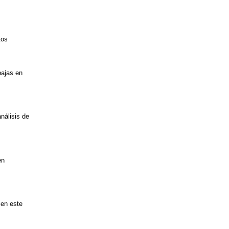
tos
bajas en
nálisis de
en
 en este