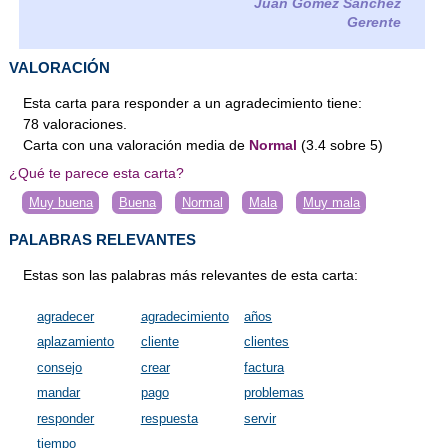
Juan Gómez Sánchez
Gerente
VALORACIÓN
Esta carta para responder a un agradecimiento tiene:
78
valoraciones
.
Carta
con una valoración media de
Normal
(
3.4
sobre
5
)
¿Qué te parece esta carta?
Muy buena
Buena
Normal
Mala
Muy mala
PALABRAS RELEVANTES
Estas son las palabras más relevantes de esta carta:
agradecer
agradecimiento
años
aplazamiento
cliente
clientes
consejo
crear
factura
mandar
pago
problemas
responder
respuesta
servir
tiempo