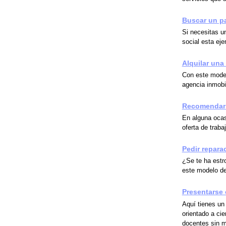
Buscar un pa
Si necesitas un
social esta ej
Alquilar una
Con este modelo
agencia inmobil
Recomendar a
En alguna ocas
oferta de trab
Pedir repara
¿Se te ha estr
este modelo de
Presentarse 
Aquí tienes un
orientado a ci
docentes sin m