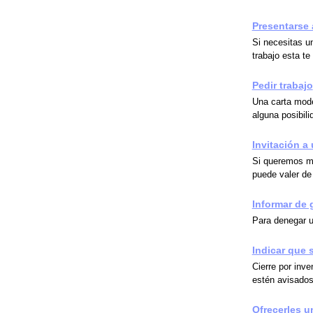
Presentarse 
Si necesitas u
trabajo esta t
Pedir trabajo
Una carta mode
alguna posibili
Invitación a
Si queremos ma
puede valer de
Informar de 
Para denegar u
Indicar que s
Cierre por inve
estén avisados
Ofrecerles u