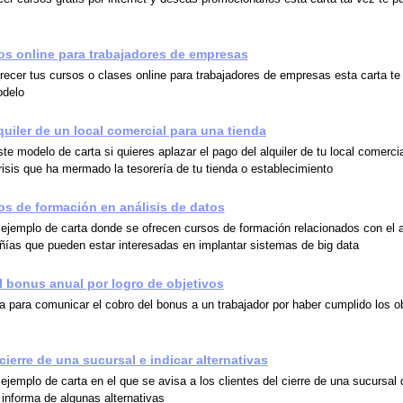
os online para trabajadores de empresas
frecer tus cursos o clases online para trabajadores de empresas esta carta t
odelo
quiler de un local comercial para una tienda
e modelo de carta si quieres aplazar el pago del alquiler de tu local comercia
risis que ha mermado la tesorería de tu tienda o establecimiento
os de formación en análisis de datos
 ejemplo de carta donde se ofrecen cursos de formación relacionados con el a
ías que pueden estar interesadas en implantar sistemas de big data
 bonus anual por logro de objetivos
a para comunicar el cobro del bonus a un trabajador por haber cumplido los o
cierre de una sucursal e indicar alternativas
ejemplo de carta en el que se avisa a los clientes del cierre de una sucursal 
 informa de algunas alternativas