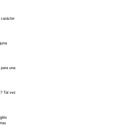
 carácter
lguna
 para una
n? Tal vez
nglés
rias