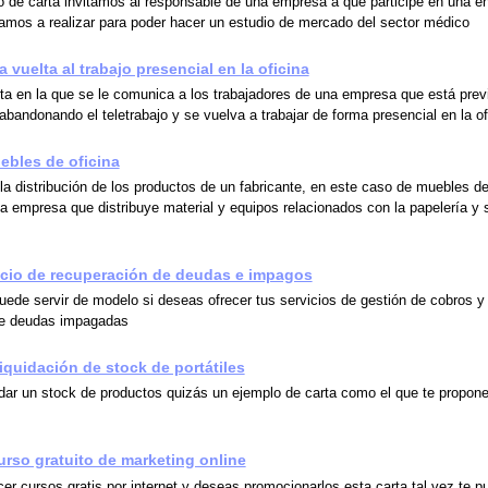
 de carta invitamos al responsable de una empresa a que participe en una e
mos a realizar para poder hacer un estudio de mercado del sector médico
a vuelta al trabajo presencial en la oficina
ta en la que se le comunica a los trabajadores de una empresa que está prev
bandonando el teletrabajo y se vuelva a trabajar de forma presencial en la of
uebles de oficina
la distribución de los productos de un fabricante, en este caso de muebles de
na empresa que distribuye material y equipos relacionados con la papelería y 
icio de recuperación de deudas e impagos
puede servir de modelo si deseas ofrecer tus servicios de gestión de cobros y
de deudas impagadas
liquidación de stock de portátiles
uidar un stock de productos quizás un ejemplo de carta como el que te propo
urso gratuito de marketing online
cer cursos gratis por internet y deseas promocionarlos esta carta tal vez te p