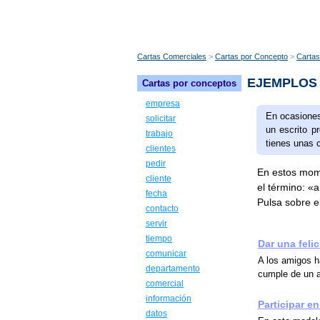
Cartas Comerciales
Cartas por Concepto
Cartas
EJEMPLOS
Cartas por conceptos
empresa
En ocasiones
solicitar
un escrito p
trabajo
tienes unas 
clientes
pedir
En estos mome
cliente
el término: «
fecha
Pulsa sobre el
contacto
servir
tiempo
Dar una feli
comunicar
A los amigos ha
departamento
cumple de un a
comercial
información
Participar e
datos