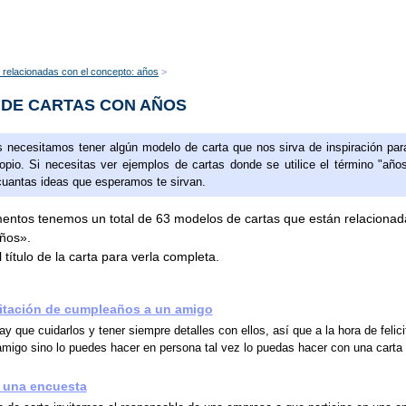
 relacionadas con el concepto: años
 DE CARTAS CON AÑOS
 necesitamos tener algún modelo de carta que nos sirva de inspiración par
ropio. Si necesitas ver ejemplos de cartas donde se utilice el término "año
cuantas ideas que esperamos te sirvan.
ntos tenemos un total de 63 modelos de cartas que están relacionad
años».
 título de la carta para verla completa.
citación de cumpleaños a un amigo
y que cuidarlos y tener siempre detalles con ellos, así que a la hora de felicit
migo sino lo puedes hacer en persona tal vez lo puedas hacer con una carta
n una encuesta