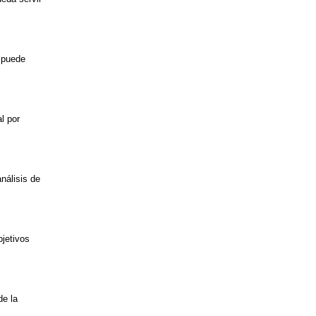
e puede
l por
nálisis de
bjetivos
de la