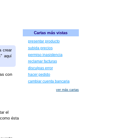
Cartas más vistas
presentar producto
subida precios
a crear
permiso inasistencia
s" aquí
reclamar facturas
disculpas error
as con
hacer pedido
cambiar cuenta bancaria
ver más cartas
ar el
 como ésta