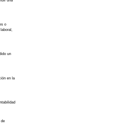
ibir una
es o
laboral,
dido un
ión en la
ntabilidad
 de