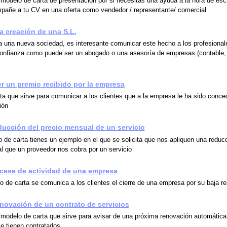
 modelo de carta de presentación por si necesitas una ayuda a la hora de escr
pañe a tu CV en una oferta como vendedor / representante/ comercial
la creación de una S.L.
 una nueva sociedad, es interesante comunicar este hecho a los profesional
nfianza como puede ser un abogado o una asesoría de empresas (contable, 
r un premio recibido por la empresa
ta que sirve para comunicar a los clientes que a la empresa le ha sido conce
ión
ducción del precio mensual de un servicio
 de carta tienes un ejemplo en el que se solicita que nos apliquen una reducc
l que un proveedor nos cobra por un servicio
 cese de actividad de una empresa
o de carta se comunica a los clientes el cierre de una empresa por su baja re
enovación de un contrato de servicios
 modelo de carta que sirve para avisar de una próxima renovación automática
se tienen contratados