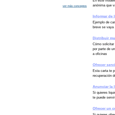
En este modelo
anónima que va
ver más conceptos
Informar de l
Ejemplo de car
breve se vaya a
Distribuir m
Cómo solicitar 
por parte de u
a oficinas
Ofrecer serv
Esta carta te 
recuperación 
Anunciar la 
Si quieres liq
te puede servir
Ofrecer un c
Si quieres ofre