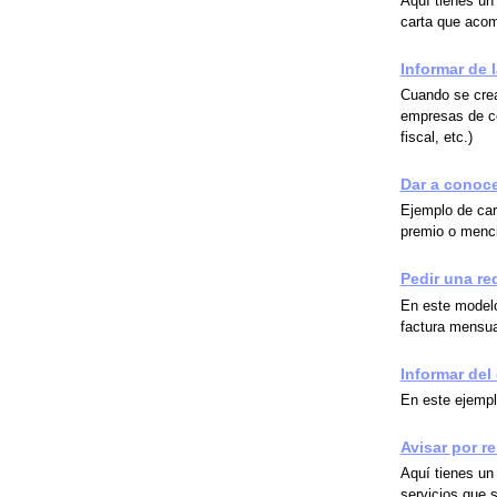
Aquí tienes un
carta que acom
Informar de 
Cuando se crea
empresas de co
fiscal, etc.)
Dar a conoce
Ejemplo de car
premio o menc
Pedir una re
En este modelo
factura mensua
Informar del
En este ejempl
Avisar por r
Aquí tienes un
servicios que 