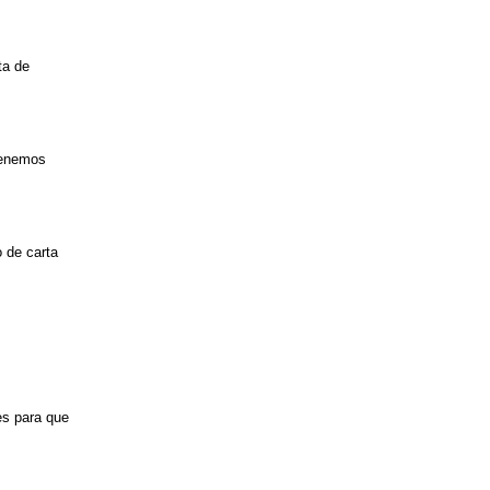
ta de
tenemos
 de carta
es para que