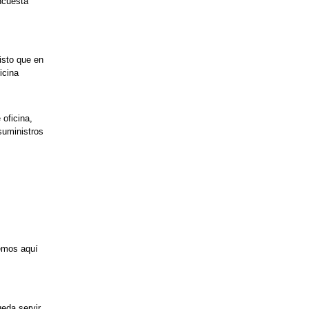
ncuesta
isto que en
icina
 oficina,
suministros
nemos aquí
ueda servir