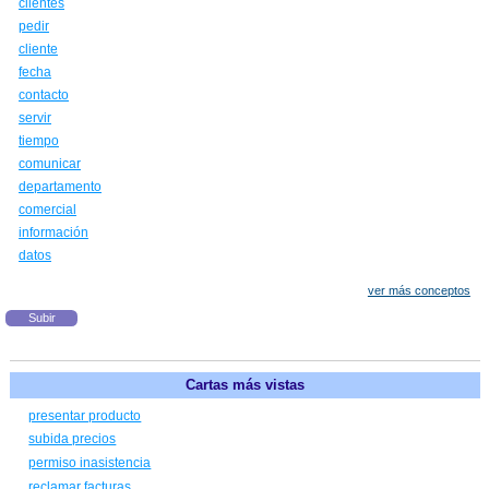
clientes
pedir
cliente
fecha
contacto
servir
tiempo
comunicar
departamento
comercial
información
datos
ver más conceptos
Subir
Cartas más vistas
presentar producto
subida precios
permiso inasistencia
reclamar facturas