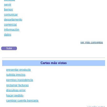
servir
tiempo
comunicar
departamento
comercial
información
datos
ver más conceptos
Subir
Cartas más vistas
presentar producto
subida precios
permiso inasistencia
reclamar facturas
disculpas error
hacer pedido
cambiar cuenta bancaria