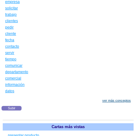
empresa
solicitar
trabajo
clientes
pedir
cliente
fecha
contacto
servir
tiempo
comunicar
departamento
comercial
información
datos
ver más conceptos
Subir
Cartas más vistas
presentar producto