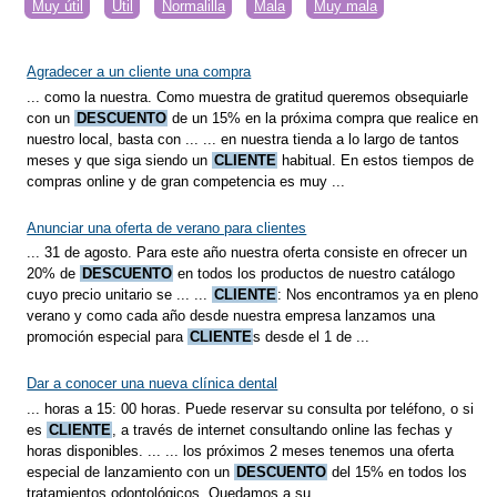
Muy útil
Útil
Normalilla
Mala
Muy mala
Agradecer a un cliente una compra
... como la nuestra. Como muestra de gratitud queremos obsequiarle
con un
DESCUENTO
de un 15% en la próxima compra que realice en
nuestro local, basta con ... ... en nuestra tienda a lo largo de tantos
meses y que siga siendo un
CLIENTE
habitual. En estos tiempos de
compras online y de gran competencia es muy ...
Anunciar una oferta de verano para clientes
... 31 de agosto. Para este año nuestra oferta consiste en ofrecer un
20% de
DESCUENTO
en todos los productos de nuestro catálogo
cuyo precio unitario se ... ...
CLIENTE
: Nos encontramos ya en pleno
verano y como cada año desde nuestra empresa lanzamos una
promoción especial para
CLIENTE
s desde el 1 de ...
Dar a conocer una nueva clínica dental
... horas a 15: 00 horas. Puede reservar su consulta por teléfono, o si
es
CLIENTE
, a través de internet consultando online las fechas y
horas disponibles. ... ... los próximos 2 meses tenemos una oferta
especial de lanzamiento con un
DESCUENTO
del 15% en todos los
tratamientos odontológicos. Quedamos a su ...