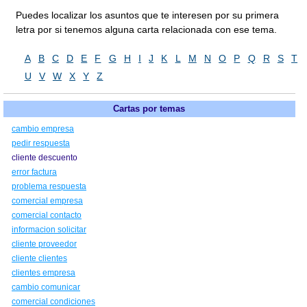
Puedes localizar los asuntos que te interesen por su primera
letra por si tenemos alguna carta relacionada con ese tema.
A
B
C
D
E
F
G
H
I
J
K
L
M
N
O
P
Q
R
S
T
U
V
W
X
Y
Z
Cartas por temas
cambio empresa
pedir respuesta
cliente descuento
error factura
problema respuesta
comercial empresa
comercial contacto
informacion solicitar
cliente proveedor
cliente clientes
clientes empresa
cambio comunicar
comercial condiciones