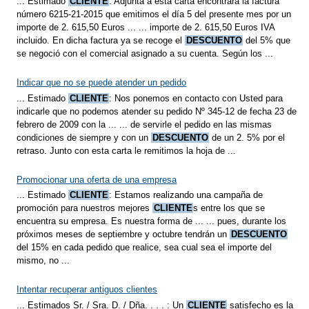
... Estimado
CLIENTE
: Adjunta a esta carta encontrará la factura
número 6215-21-2015 que emitimos el día 5 del presente mes por un
importe de 2. 615,50 Euros ... ... importe de 2. 615,50 Euros IVA
incluido. En dicha factura ya se recoge el
DESCUENTO
del 5% que
se negoció con el comercial asignado a su cuenta. Según los ...
Indicar que no se puede atender un pedido
... Estimado
CLIENTE
: Nos ponemos en contacto con Usted para
indicarle que no podemos atender su pedido Nº 345-12 de fecha 23 de
febrero de 2009 con la ... ... de servirle el pedido en las mismas
condiciones de siempre y con un
DESCUENTO
de un 2. 5% por el
retraso. Junto con esta carta le remitimos la hoja de ...
Promocionar una oferta de una empresa
... Estimado
CLIENTE
: Estamos realizando una campaña de
promoción para nuestros mejores
CLIENTE
s entre los que se
encuentra su empresa. Es nuestra forma de ... ... pues, durante los
próximos meses de septiembre y octubre tendrán un
DESCUENTO
del 15% en cada pedido que realice, sea cual sea el importe del
mismo, no ...
Intentar recuperar antiguos clientes
... Estimados Sr. / Sra. D. / Dña. . . . : Un
CLIENTE
satisfecho es la