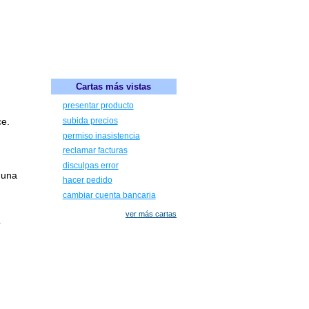
Cartas más vistas
presentar producto
ce.
subida precios
permiso inasistencia
reclamar facturas
disculpas error
guna
hacer pedido
cambiar cuenta bancaria
ver más cartas
Z