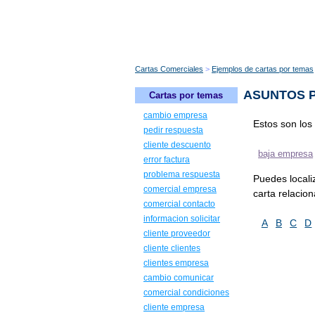
Cartas Comerciales
Ejemplos de cartas por temas
ASUNTOS P
Cartas por temas
cambio empresa
Estos son los
pedir respuesta
cliente descuento
baja empresa
error factura
problema respuesta
Puedes locali
comercial empresa
carta relacio
comercial contacto
informacion solicitar
A
B
C
D
cliente proveedor
cliente clientes
clientes empresa
cambio comunicar
comercial condiciones
cliente empresa