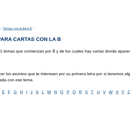
Temas con la letra B
ARA CARTAS CON LA B
 1 temas que comienzan por B y de los cuales hay cartas donde apare
zar los asuntos que te interesen por su primera letra por si tenemos al
nada con ese tema.
E
F
G
H
I
J
K
L
M
N
O
P
Q
R
S
T
U
V
W
X
Y