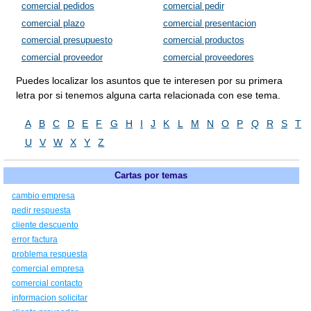
comercial pedidos
comercial pedir
comercial plazo
comercial presentacion
comercial presupuesto
comercial productos
comercial proveedor
comercial proveedores
Puedes localizar los asuntos que te interesen por su primera
letra por si tenemos alguna carta relacionada con ese tema.
A
B
C
D
E
F
G
H
I
J
K
L
M
N
O
P
Q
R
S
T
U
V
W
X
Y
Z
Cartas por temas
cambio empresa
pedir respuesta
cliente descuento
error factura
problema respuesta
comercial empresa
comercial contacto
informacion solicitar