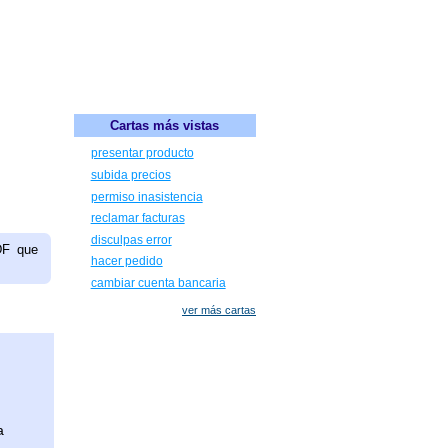
Cartas más vistas
presentar producto
subida precios
permiso inasistencia
reclamar facturas
disculpas error
DF que
hacer pedido
cambiar cuenta bancaria
ver más cartas
a