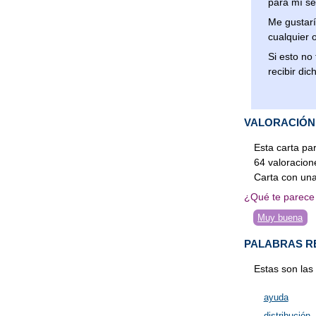
para mí se
Me gustarí
cualquier 
Si esto no
recibir di
VALORACIÓN
Esta carta pa
64
valoracion
Carta
con una
¿Qué te parece 
Muy buena
PALABRAS R
Estas son las
ayuda
distribución