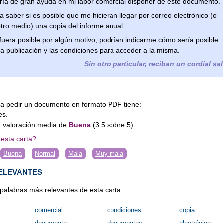
ría de gran ayuda en mi labor comercial disponer de este documento.
a saber si es posible que me hicieran llegar por correo electrónico (o
otro medio) una copia del informe anual.
 fuera posible por algún motivo, podrían indicarme cómo sería posible
cha publicación y las condiciones para acceder a la misma.
Sin otro particular, reciban un cordial sa
ra pedir un documento en formato PDF tiene:
es
.
 valoración media de
Buena
(
3.5
sobre
5
)
esta carta?
Buena
Normal
Mala
Muy mala
ELEVANTES
 palabras más relevantes de esta carta:
comercial
condiciones
copia
documento
documentos
electrónico