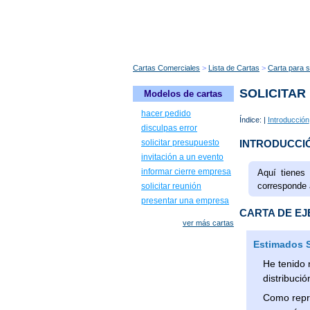
Cartas Comerciales
Lista de Cartas
Carta para s
SOLICITAR
Modelos de cartas
hacer pedido
Índice: |
Introducción
disculpas error
INTRODUCCI
solicitar presupuesto
invitación a un evento
informar cierre empresa
Aquí tienes
corresponde 
solicitar reunión
presentar una empresa
CARTA DE E
ver más cartas
Estimados S
He tenido 
distribuci
Como repre