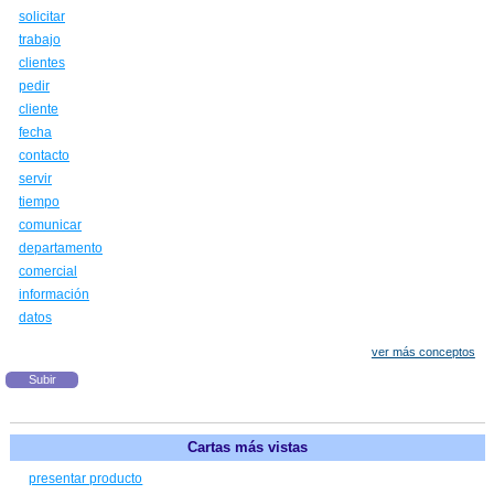
solicitar
trabajo
clientes
pedir
cliente
fecha
contacto
servir
tiempo
comunicar
departamento
comercial
información
datos
ver más conceptos
Subir
Cartas más vistas
presentar producto