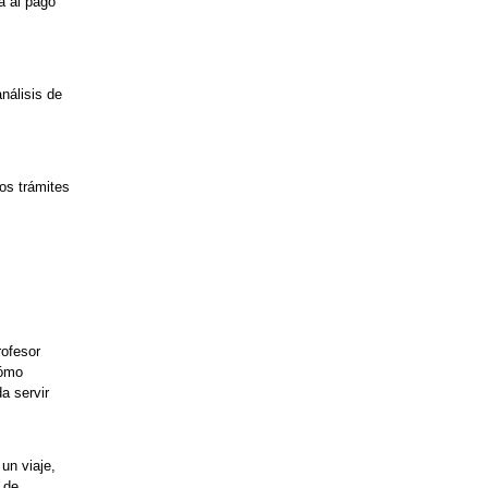
a al pago
nálisis de
os trámites
ofesor
cómo
a servir
un viaje,
 de