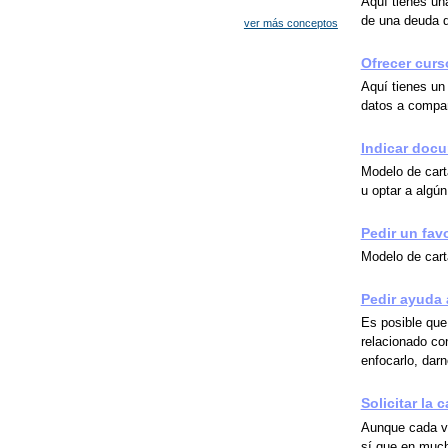
Aquí tienes una
de una deuda q
ver más conceptos
Ofrecer curs
Aquí tienes un
datos a compañ
Indicar docu
Modelo de cart
u optar a algún
Pedir un fav
Modelo de carta
Pedir ayuda 
Es posible que
relacionado co
enfocarlo, darn
Solicitar la
Aunque cada ve
sí que en much