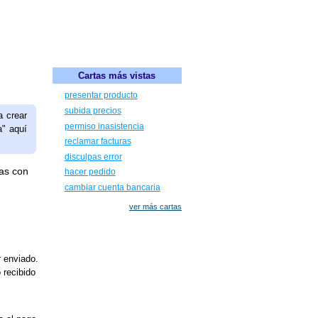
Cartas más vistas
presentar producto
subida precios
a crear
permiso inasistencia
a" aquí
reclamar facturas
disculpas error
as con
hacer pedido
cambiar cuenta bancaria
ver más cartas
r enviado.
 recibido