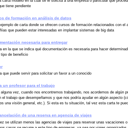
 carta modelo en la cual se le solicita a una empresa o particular que proced
ue tiene pendiente
os de formación en análisis de datos
 ejemplo de carta donde se ofrecen cursos de formación relacionados con el a
ías que pueden estar interesadas en implantar sistemas de big data
mentación necesaria para entregar
a en la que se indica qué documentación es necesaria para hacer determinad
 tipo de beneficio
or
 que puede servir para solicitar un favor a un conocido
a un profesor para el trabajo
 alguna vez, cuando nos encontremos trabajando, nos acordemos de algún pr
n el trabajo que desempeñamos y que nos podría ayudar en algún aspecto (
os una visión general, etc.). Si esta es tu situación, tal vez esta carta te pued
 cancelación de una reserva en agencia de viajes
z se utilizan menos las agencias de viajes para reservar unas vacaciones o 
os casos se recurre a este tipo de empresas, ya sea por viajes organizados,