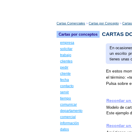
Cartas Comerciales
Cartas por Concepto
Cartas
CARTAS DO
Cartas por conceptos
empresa
En ocasiones
solicitar
un escrito p
trabajo
tienes unas 
clientes
pedir
En estos mome
cliente
el término: «
fecha
Pulsa sobre el
contacto
servir
tiempo
Recordar un
comunicar
Modelo de cart
departamento
Este ejemplo d
comercial
información
Recordar un 
datos