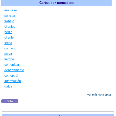
Cartas por conceptos
empresa
solicitar
trabajo
clientes
pedir
cliente
fecha
contacto
servir
tiempo
comunicar
departamento
comercial
información
datos
ver más conceptos
Subir