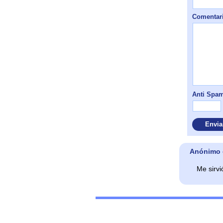
Comentario
Anti Spam
Anónimo d
Me sirv