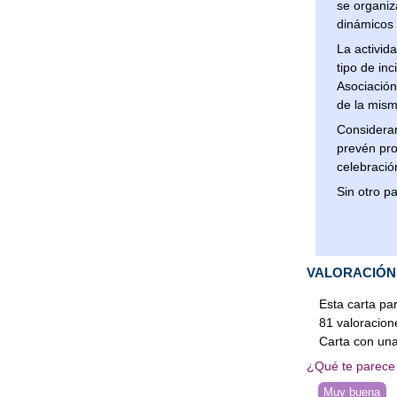
se organiz
dinámicos 
La activid
tipo de in
Asociación
de la mism
Consideran
prevén pro
celebració
Sin otro pa
VALORACIÓN
Esta carta par
81
valoracion
Carta
con una
¿Qué te parece 
Muy buena