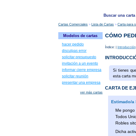
Buscar una carta
Cartas Comerciales
Lista de Cartas
Carta para so
CÓMO PEDI
Modelos de cartas
hacer pedido
Índice: |
Introducción
disculpas error
INTRODUCCI
solicitar presupuesto
invitación a un evento
informar cierre empresa
Si tienes qu
esta carta m
solicitar reunión
presentar una empresa
CARTA DE E
ver más cartas
Estimado/a S
Me pongo e
Todos Unid
Robles sito
Dicha acti