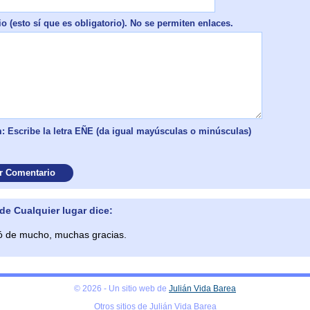
 (esto sí que es obligatorio). No se permiten enlaces.
: Escribe la letra EÑE (da igual mayúsculas o minúsculas)
e Cualquier lugar dice:
ió de mucho, muchas gracias.
© 2026 - Un sitio web de
Julián Vida Barea
Otros sitios de Julián Vida Barea