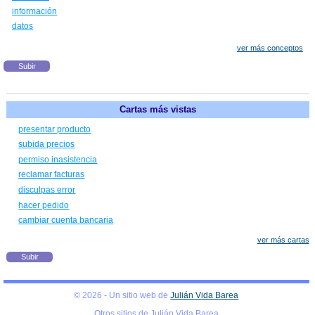
información
datos
ver más conceptos
Subir
Cartas más vistas
presentar producto
subida precios
permiso inasistencia
reclamar facturas
disculpas error
hacer pedido
cambiar cuenta bancaria
ver más cartas
Subir
© 2026 - Un sitio web de
Julián Vida Barea
Otros sitios de Julián Vida Barea