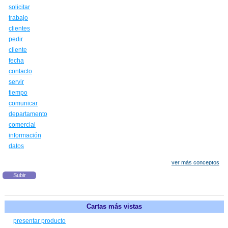
solicitar
trabajo
clientes
pedir
cliente
fecha
contacto
servir
tiempo
comunicar
departamento
comercial
información
datos
ver más conceptos
Subir
Cartas más vistas
presentar producto