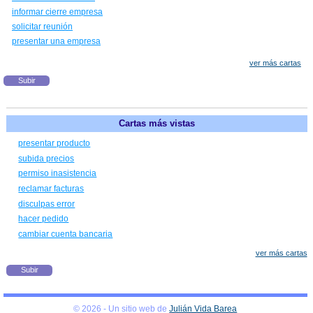
informar cierre empresa
solicitar reunión
presentar una empresa
ver más cartas
Subir
Cartas más vistas
presentar producto
subida precios
permiso inasistencia
reclamar facturas
disculpas error
hacer pedido
cambiar cuenta bancaria
ver más cartas
Subir
© 2026 - Un sitio web de
Julián Vida Barea